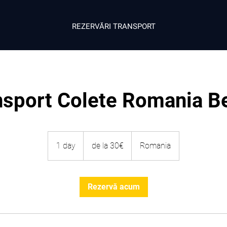
REZERVĂRI TRANSPORT
nsport Colete Romania Be
de
la
1 day
1
de la 30€
Romania
30€
d
a
Rezervă acum