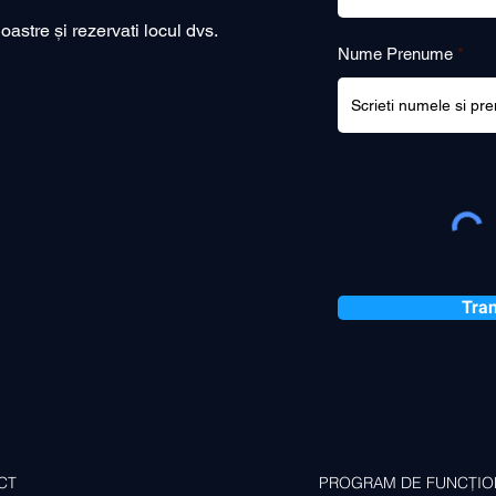
i
r
noastre și rezervati locul dvs.
e
Nume Prenume
d
Tran
CT
PROGRAM DE FUNCȚIO