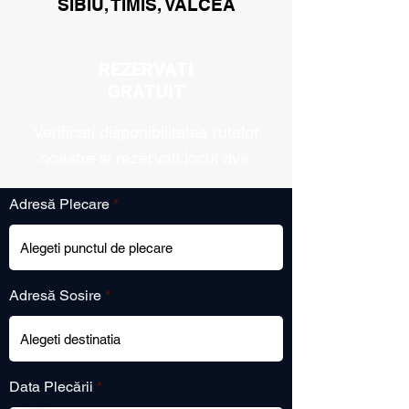
SIBIU, TIMIS, VALCEA
REZERVATI
GRATUIT
Verificati disponibilitatea rutelor
noastre și rezervati locul dvs.
Adresă Plecare
Adresă Sosire
r
Data Plecării
*
e